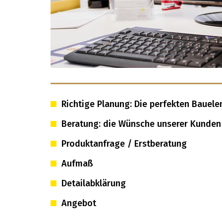
INSEKTENSCHUTZ
Rahmen
Pendeltür
Plissee
Rollo
Lichtschachtabdeckung
TRENDS 
Material
Richtige Planung: Die perfekten Bauel
Galerie
Beratung: die Wünsche unserer Kunden 
Partner
Produktanfrage / Erstberatung
Aufmaß
Detailabklärung
Angebot