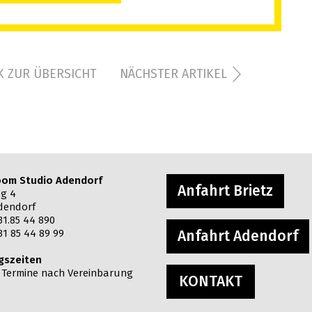
 ZUR ÜBERSICHT
NÄCHSTER ARTIKEL
om Studio Adendorf
Anfahrt Brietz
g 4
dendorf
31.85 44 890
31 85 44 89 99
Anfahrt Adendorf
gszeiten
: Termine nach Vereinbarung
KONTAKT