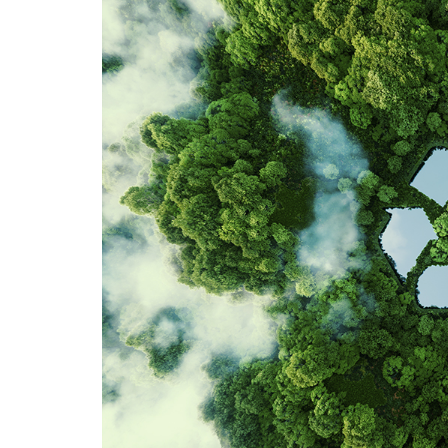
INSEKTENSCHUTZ
Rahmen
Pendeltür
Plissee
Rollo
Lichtschachtabdeckung
TRENDS 
Material
Galerie
Partner