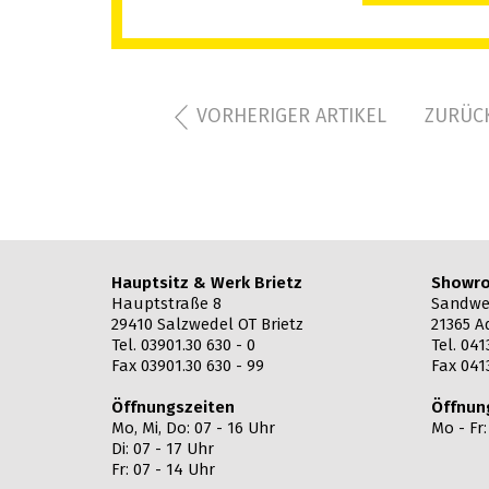
VORHERIGER ARTIKEL
ZURÜCK
Hauptsitz & Werk Brietz
Showro
Hauptstraße 8
Sandwe
29410 Salzwedel OT Brietz
21365 A
Tel. 03901.30 630 - 0
Tel. 041
Fax 03901.30 630 - 99
Fax 041
Öffnungszeiten
Öffnun
Mo, Mi, Do: 07 - 16 Uhr
Mo - Fr
Di: 07 - 17 Uhr
Fr: 07 - 14 Uhr