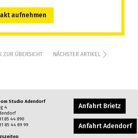
takt aufnehmen
 ZUR ÜBERSICHT
NÄCHSTER ARTIKEL
om Studio Adendorf
Anfahrt Brietz
g 4
dendorf
31.85 44 890
31 85 44 89 99
Anfahrt Adendorf
gszeiten