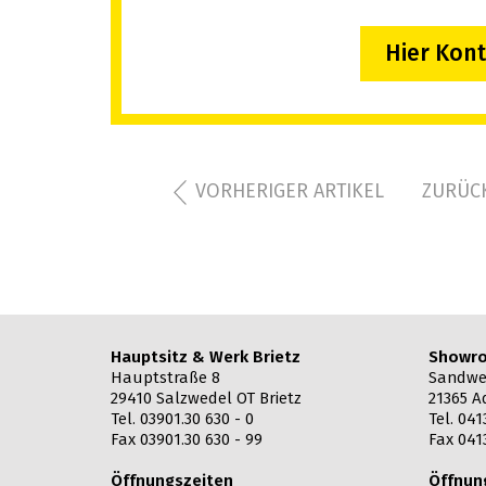
Hier Kon
VORHERIGER ARTIKEL
ZURÜCK
Hauptsitz & Werk Brietz
Showro
Hauptstraße 8
Sandwe
29410 Salzwedel OT Brietz
21365 A
Tel. 03901.30 630 - 0
Tel. 041
Fax 03901.30 630 - 99
Fax 041
Öffnungszeiten
Öffnun