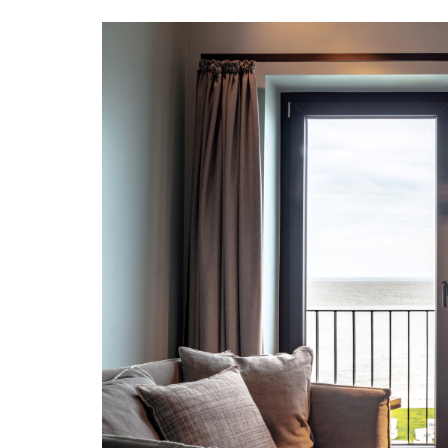
INSEKTENSCHUTZ
Rahmen
Pendeltür
Plissee
Rollo
Lichtschachtabdeckung
TRENDS 
Material
Galerie
Partner